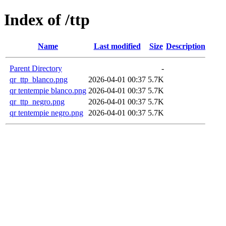
Index of /ttp
Name
Last modified
Size
Description
Parent Directory
-
qr_ttp_blanco.png
2026-04-01 00:37
5.7K
qr tentempie blanco.png
2026-04-01 00:37
5.7K
qr_ttp_negro.png
2026-04-01 00:37
5.7K
qr tentempie negro.png
2026-04-01 00:37
5.7K